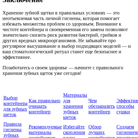
Хранение зубной щетки в правильных условиях — это
неотъемлемая часть личной гигиены, которая помогает
избежать множества проблем со здоровьем. Внимание к
чистоте контейнера и своевременная его замена позволяют
значительно снизить риск развития бактерий, грибков и
других вредных микроорганизмов. Не забывайте про
регулярное высушивание и выбор подходящих моделей — и
ваш стоматологический ритуал станет еще безопаснее и
эффективнее.
Позаботьтесь о своем здоровье — начните с правильного
хранения зубных щеток уже сегодня!
Материалы
Выбор
Как правильно
для
Чем
Эффекти
контейнера
очищать
хранения
обеззаразить
способы
для зубных
контейнер
зубных
контейнер
сушки
щеток
щеток
Правила
Рекомендуемые
Избегайте
Обзор
Создаем
гигиены
материалы
скопления
лучших
гигиенич
зубных
контейнеров
влаги
контейнеров
пространс