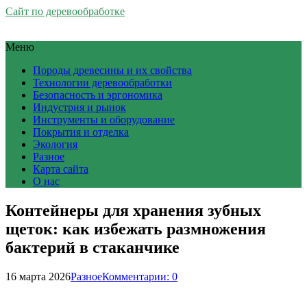
Сайт по деревообработке
Меню
Породы древесины и их свойства
Технологии деревообработки
Безопасность и эргономика
Индустрия и рынок
Инструменты и оборудование
Покрытия и отделка
Экология
Разное
Карта сайта
О нас
Контейнеры для хранения зубных
щеток: как избежать размножения
бактерий в стаканчике
16 марта 2026
Разное
Комментарии: 0