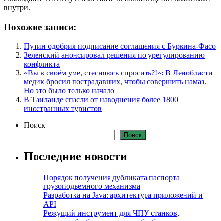
внутри.
Похожие записи:
Путин одобрил подписание соглашения с Буркина-Фасо
Зеленский анонсировал решения по урегулированию
конфликта
«Вы в своём уме, стесняюсь спросить?!»: В Ленобласти
медик бросил пострадавших, чтобы совершить намаз.
Но это было только начало
В Таиланде спасли от наводнения более 1800
иностранных туристов
Поиск
Поиск
Последние новости
Порядок получения дубликата паспорта
грузоподъемного механизма
Разработка на Java: архитектура приложений и
API
Режущий инструмент для ЧПУ станков,