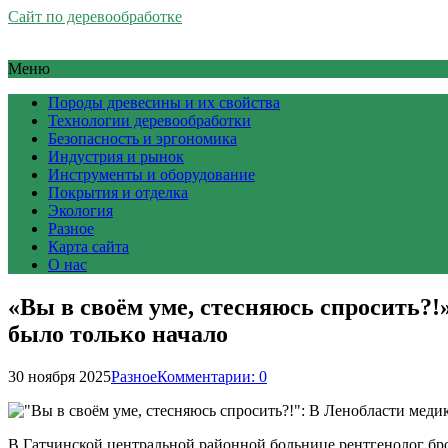
Сайт по деревообработке
Меню
Породы древесины и их свойства
Технологии деревообработки
Безопасность и эргономика
Индустрия и рынок
Инструменты и оборудование
Покрытия и отделка
Экология
Разное
Карта сайта
О нас
«Вы в своём уме, стесняюсь спросить?!
было только начало
30 ноября 2025
Разное
Комментарии: 0
В Гатчинской центральной районной больнице рентгенолог бр