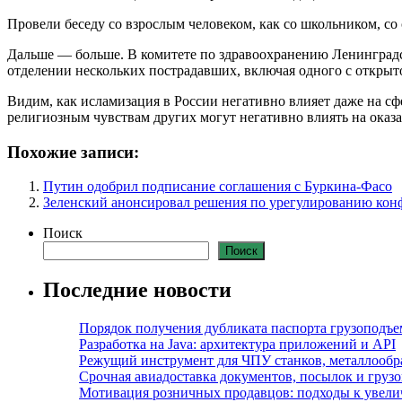
Провели беседу со взрослым человеком, как со школьником, со
Дальше — больше. В комитете по здравоохранению Ленинградск
отделении нескольких пострадавших, включая одного с открыт
Видим, как исламизация в России негативно влияет даже на сф
религиозным чувствам других могут негативно влиять на оказ
Похожие записи:
Путин одобрил подписание соглашения с Буркина-Фасо
Зеленский анонсировал решения по урегулированию кон
Поиск
Поиск
Последние новости
Порядок получения дубликата паспорта грузоподъ
Разработка на Java: архитектура приложений и API
Режущий инструмент для ЧПУ станков, металлообраб
Срочная авиадоставка документов, посылок и грузов
Мотивация розничных продавцов: подходы к увел