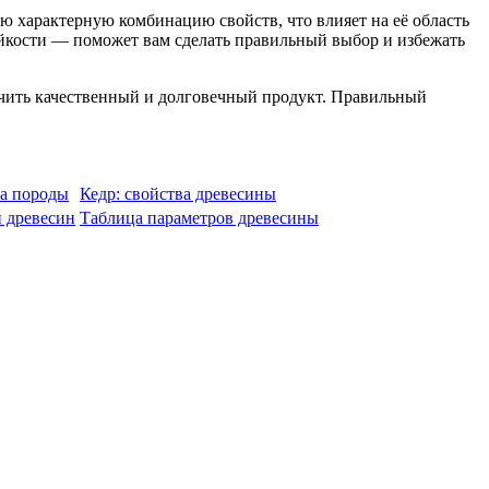
 характерную комбинацию свойств, что влияет на её область
ойкости — поможет вам сделать правильный выбор и избежать
лучить качественный и долговечный продукт. Правильный
ка породы
Кедр: свойства древесины
 древесин
Таблица параметров древесины