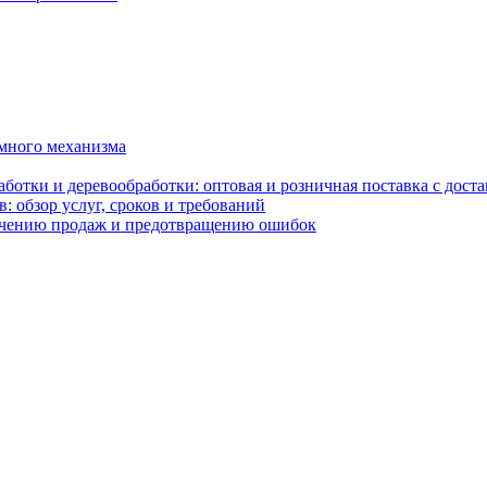
емного механизма
отки и деревообработки: оптовая и розничная поставка с доста
: обзор услуг, сроков и требований
ичению продаж и предотвращению ошибок