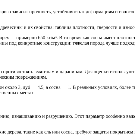
рого зависит прочность, устойчивость к деформациям и износос
орех — примерно 650 кг/м³. В то время как сосна имеет плотность
ины под конкретные конструкции: тяжелая порода лучше подхо
ью противостоять вмятинам и царапинам. Для оценки использую
ическим повреждениям.
н около 3, дуб — 4.5, а сосна — 1. В реальных условиях, более 
ственных местах.
нию, изнашиванию и разрушению. Этот параметр особенно важен
гкие дерева, такие как ель или сосна, требуют защиты покрытие