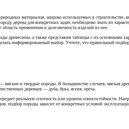
риродных материалов, широко используемых в строительстве, м
оду дерева для конкретных задач, необходимо знать их характер
 область применения и долговечность изделий из нее.
иды древесины, а также представим таблицы с их основными хар
делать информированный выбор. Учтите, что правильный подбор
 мягкие и твердые породы. В большинстве случаев, мягкая древе
лиственных деревьев — дуба, бука, ясеня, ореха.
ередает реальную плотность или уровень износостойкости. Напри
нцов, подбор породы зависит от конкретных условий эксплуатаци