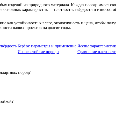
х изделий из природного материала. Каждая порода имеет свою
ие основных характеристик — плотности, твёрдости и износост
.
кие как устойчивость к влаге, экологичность и цена, чтобы по
жности ваших проектов на долгие годы.
твёрдость
Берёза: параметры и применение
Ясень: характеристи
Износостойкие породы
Сравнение плотности
андартных пород?
тойкой?