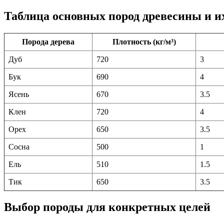
Таблица основных пород древесины и и
Порода дерева
Плотность (кг/м³)
Дуб
720
3
Бук
690
4
Ясень
670
3.5
Клен
720
4
Орех
650
3.5
Сосна
500
1
Ель
510
1.5
Тик
650
3.5
Выбор породы для конкретных целей