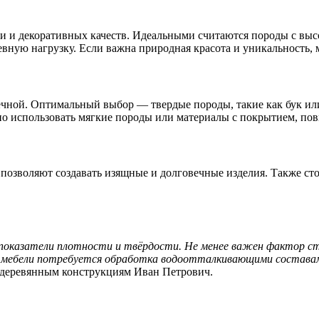
 и декоративных качеств. Идеальными считаются породы с высо
вную нагрузку. Если важна природная красота и уникальность, 
вечной. Оптимальный выбор — твердые породы, такие как бук и
жно использовать мягкие породы или материалы с покрытием, п
нь позволяют создавать изящные и долговечные изделия. Также с
показатели плотности и твёрдости. Не менее важен фактор ст
ой мебели потребуется обработка водоотталкивающими состава
о деревянным конструкциям Иван Петрович.