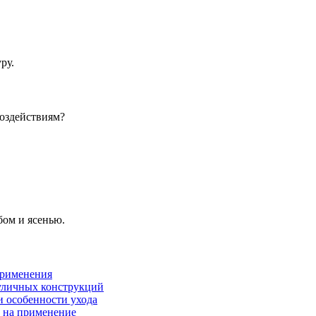
ру.
воздействиям?
бом и ясенью.
применения
 уличных конструкций
и особенности ухода
е на применение