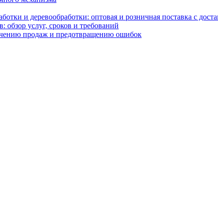
отки и деревообработки: оптовая и розничная поставка с доста
: обзор услуг, сроков и требований
ичению продаж и предотвращению ошибок