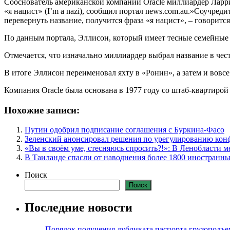
Сооснователь американской компании Oracle миллиардер Ларри 
«я нацист» (I’m a nazi), сообщил портал news.com.au.»Соучред
перевернуть название, получится фраза «я нацист», – говоритс
По данным портала, Эллисон, который имеет тесные семейные 
Отмечается, что изначально миллиардер выбрал название в чес
В итоге Эллисон переименовал яхту в «Ронин», а затем и вовс
Компания Oracle была основана в 1977 году со штаб-квартиро
Похожие записи:
Путин одобрил подписание соглашения с Буркина-Фасо
Зеленский анонсировал решения по урегулированию кон
«Вы в своём уме, стесняюсь спросить?!»: В Ленобласти м
В Таиланде спасли от наводнения более 1800 иностранны
Поиск
Поиск
Последние новости
Порядок получения дубликата паспорта грузоподъ