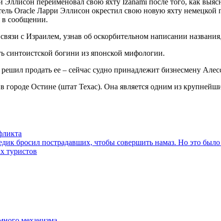
Эллисон переименовал свою яхту Izanami после того, как выясн
итель Oracle Ларри Эллисон окрестил свою новую яхту немецкой 
я в сообщении.
связи с Израилем, узнав об оскорбительном написании названия
ть синтоистской богини из японской мифологии.
е решил продать ее – сейчас судно принадлежит бизнесмену Алес
й в городе Остине (штат Техас). Она является одним из крупне
фликта
едик бросил пострадавших, чтобы совершить намаз. Но это было
х туристов
емного механизма